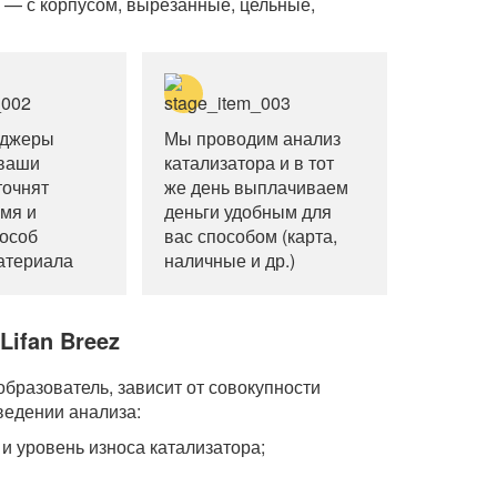
 — с корпусом, вырезанные, цельные,
еджеры
Мы проводим анализ
 ваши
катализатора и в тот
точнят
же день выплачиваем
емя и
деньги удобным для
особ
вас способом (карта,
атериала
наличные и др.)
Lifan Breez
бразователь, зависит от совокупности
оведении анализа:
 и уровень износа катализатора;