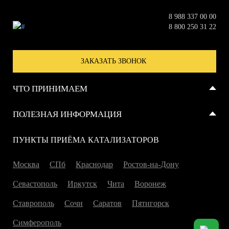
8 988 337 00 00
8 800 250 31 22
ЗАКАЗАТЬ ЗВОНОК
ЧТО ПРИНИМАЕМ
Металлические катализаторы
ПОЛЕЗНАЯ ИНФОРМАЦИЯ
Керамические катализаторы
Отзывы
ПУНКТЫ ПРИЁМА КАТАЛИЗАТОРОВ
Сажевые фильтры
Справка
Москва
СПб
Краснодар
Ростов-на-Дону
Севастополь
Иркутск
Чита
Воронеж
Ставрополь
Сочи
Саратов
Пятигорск
Симферополь