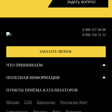
8 988 337 00 00
8 800 250 31 22
ЗАКАЗАТЬ ЗВОНОК
ЧТО ПРИНИМАЕМ
Металлические катализаторы
ПОЛЕЗНАЯ ИНФОРМАЦИЯ
Керамические катализаторы
Отзывы
ПУНКТЫ ПРИЁМА КАТАЛИЗАТОРОВ
Сажевые фильтры
Справка
Москва
СПб
Краснодар
Ростов-на-Дону
Севастополь
Иркутск
Чита
Воронеж