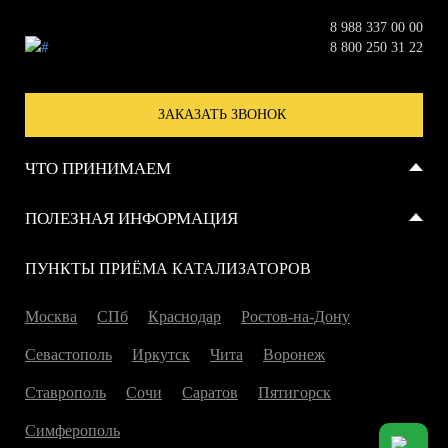
8 988 337 00 00
8 800 250 31 22
ЗАКАЗАТЬ ЗВОНОК
ЧТО ПРИНИМАЕМ
Металлические катализаторы
ПОЛЕЗНАЯ ИНФОРМАЦИЯ
Керамические катализаторы
Отзывы
ПУНКТЫ ПРИЁМА КАТАЛИЗАТОРОВ
Сажевые фильтры
Справка
Москва
СПб
Краснодар
Ростов-на-Дону
Севастополь
Иркутск
Чита
Воронеж
Ставрополь
Сочи
Саратов
Пятигорск
Симферополь